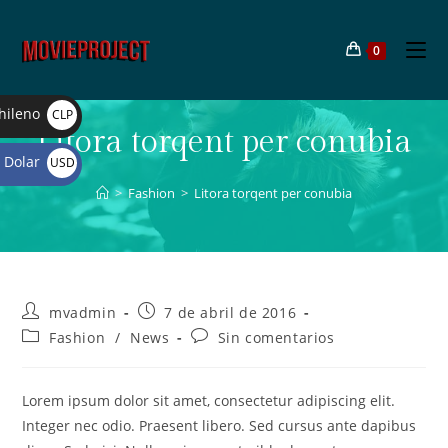
0
hileno
CLP
Litora torqent per conubia
$
Dolar
USD
$
>
Fashion
>
Litora torqent per conubia
mvadmin
7 de abril de 2016
Fashion
/
News
Sin comentarios
Lorem ipsum dolor sit amet, consectetur adipiscing elit.
Integer nec odio. Praesent libero. Sed cursus ante dapibus