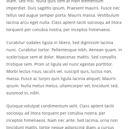
diam. Sed nisi. Nulla quis sem at nibh elementum
imperdiet. Duis sagittis ipsum. Praesent mauris. Fusce nec
tellus sed augue semper porta. Mauris massa. Vestibulum
lacinia arcu eget nulla. Class aptent taciti sociosqu ad litora
torquent per conubia nostra, per inceptos himenaeos.
Curabitur sodales ligula in libero. Sed dignissim lacinia
nunc. Curabitur tortor. Pellentesque nibh. Aenean quam. In
scelerisque sem at dolor. Maecenas mattis. Sed convallis
tristique sem. Proin ut ligula vel nunc egestas porttitor.
Morbi lectus risus, iaculis vel, suscipit quis, luctus non,
massa. Fusce ac turpis quis ligula lacinia aliquet. Mauris
ipsum. Nulla metus metus, ullamcorper vel, tincidunt sed,
euismod in, nibh.
Quisque volutpat condimentum velit. Class aptent taciti
sociosqu ad litora torquent per conubia nostra, per
inceptos himenaeos. Nam nec ante. Sed lacinia, urna non
tincidunt mattis, tortor neque adipiscing diam, a cursus