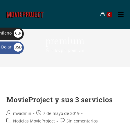
0
hileno
CLP
premium
$
Dolar
USD
>
Blog
>
premium
$
MovieProject y sus 3 servicios
mvadmin
7 de mayo de 2019
Noticias MovieProject
Sin comentarios