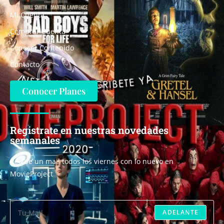
Mi Cuenta
Comprar Cuenta
Conocer Contenido
Contacto
Conocer Planes
Registrate en nuestras novedades
semanales
Recibe un mail todos los viernes con lo nuevo en
MovieProject
ADELANTE