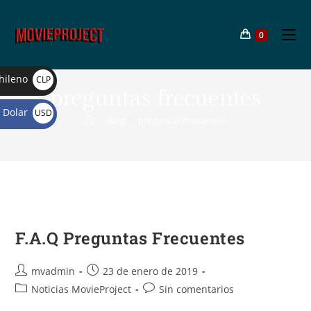
0
hileno
CLP
preguntas frecuentes
$
Dolar
USD
>
Blog
>
preguntas frecuentes
$
F.A.Q Preguntas Frecuentes
mvadmin
23 de enero de 2019
Noticias MovieProject
Sin comentarios