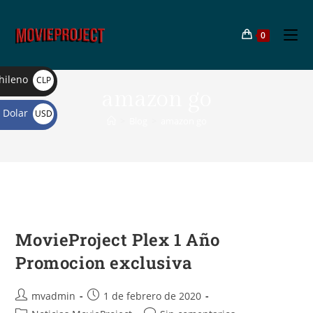
0
hileno
CLP
amazon go
$
Dolar
USD
>
Blog
>
amazon go
$
MovieProject Plex 1 Año
Promocion exclusiva
mvadmin
1 de febrero de 2020