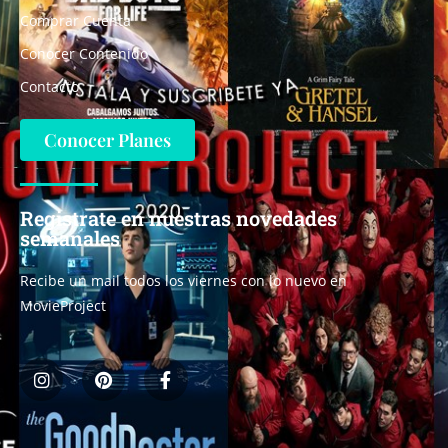
Comprar Cuenta
Conocer Contenido
Contacto
Conocer Planes
Registrate en nuestras novedades
semanales
Recibe un mail todos los viernes con lo nuevo en
MovieProject