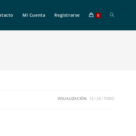
ntacto
Mi Cuenta
Registrarse
0
VISUALIZACIÓN:
12
24
TODO