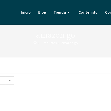
Inicio
Blog
Tienda
Contenido
Co
amazon go
>
Productos
>
amazon go