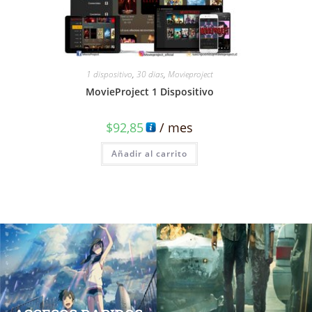
1 dispositivo
,
30 dias
,
Movieproject
MovieProject 1 Dispositivo
$
92,85
/ mes
Añadir al carrito