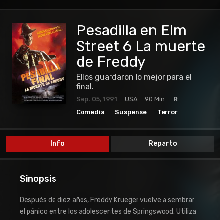
Pesadilla en Elm
Street 6 La muerte
de Freddy
Ellos guardaron lo mejor para el
final.
Sep. 05, 1991
USA
90 Min.
R
Comedia
Suspense
Terror
Info
Reparto
Sinopsis
Después de diez años, Freddy Krueger vuelve a sembrar
el pánico entre los adolescentes de Springswood. Utiliza