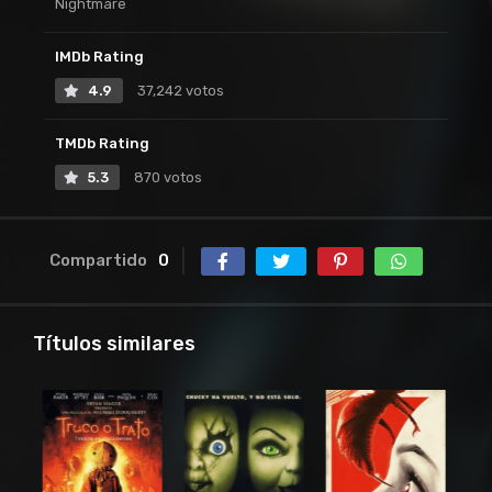
Nightmare
IMDb Rating
4.9
37,242 votos
TMDb Rating
5.3
870 votos
Compartido
0
Títulos similares