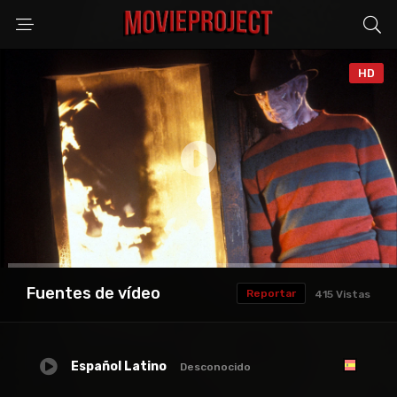
HD
Anuncio
Fuentes de vídeo
Reportar
415 Vistas
Español Latino
Desconocido