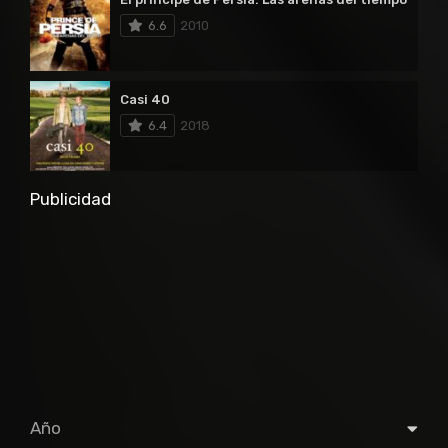
6.6
2010
Casi 40
6.4
2018
Publicidad
Año