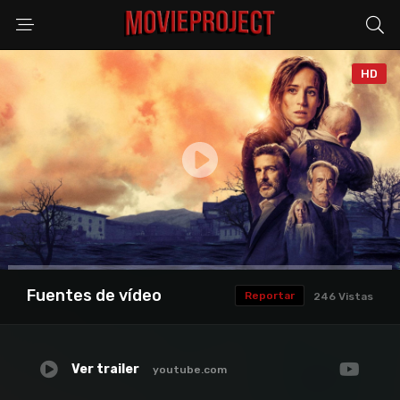
HD
Anuncio
Fuentes de vídeo
Reportar
246 Vistas
Ver trailer
youtube.com