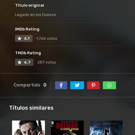
Título original
Legado en los huesos
IMDb Rating
6.1
1,760 votos
TMDb Rating
6.7
287 votos
Compartido
0
Títulos similares