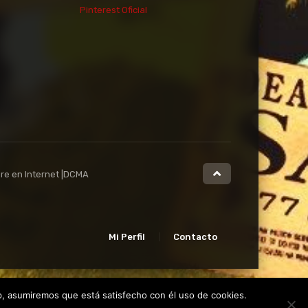
Pinterest Oficial
2005
2004
2003
2002
2001
2000
1999
1998
1997
1996
1995
1994
1993
1992
1991
1990
1989
1988
1987
1986
1985
bre en Internet |DCMA
1984
1983
1982
1981
1980
1979
1978
1977
Mi Perfil
Contacto
pp, asumiremos que está satisfecho con él uso de cookies.