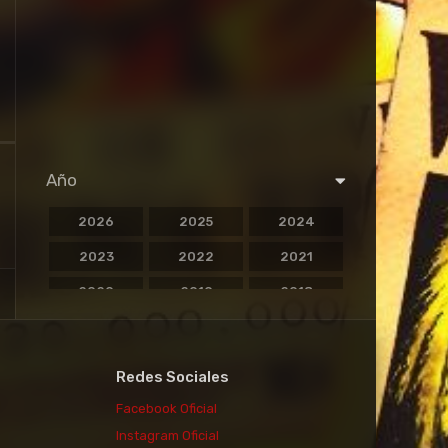
Año
2026
2025
2024
2023
2022
2021
2020
2019
2018
2017
2016
2015
2014
2013
2012
Redes Sociales
2011
2010
2009
Facebook Oficial
2008
2007
2006
Instagram Oficial