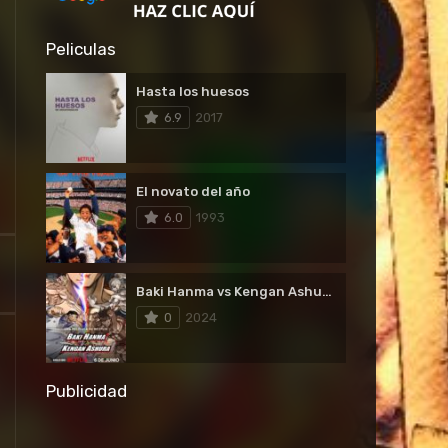
Peliculas
Hasta los huesos
6.9
2017
El novato del año
6.0
1993
Baki Hanma vs Kengan Ashura 2024
0
2024
Publicidad