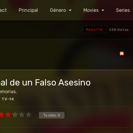
ect
Principal
Género
Movies
Series
Reportar
238 Vistas
eal de un Falso Asesino
emorias.
TV-14
Tu voto:
0