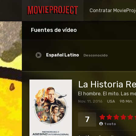
Contratar MovieProj
Fuentes de vídeo
Español Latino
Desconocido
La Historia R
El hombre. El mito. Las m
Nov. 11, 2016
USA
98 Min.
7
1
voto