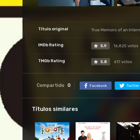
Título original
True Memoirs of an Inter
IMDb Rating
5.9
16,825 votos
TMDb Rating
5.8
617 votos
Compartido
0
Facebook
Twitter
Títulos similares