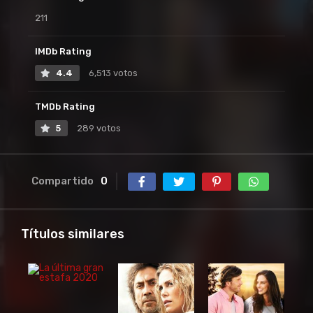
211
IMDb Rating
4.4
6,513 votos
TMDb Rating
5
289 votos
Compartido
0
Títulos similares