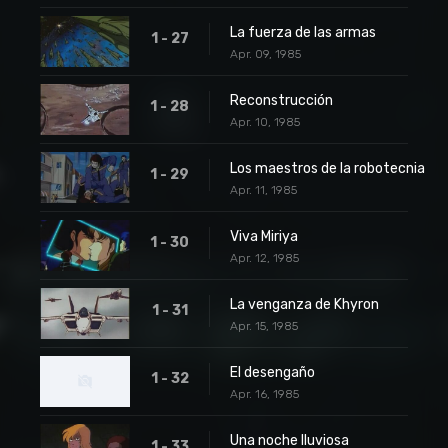
La fuerza de las armas
1 - 27
Apr. 09, 1985
Reconstrucción
1 - 28
Apr. 10, 1985
Los maestros de la robotecnia
1 - 29
Apr. 11, 1985
Viva Miriya
1 - 30
Apr. 12, 1985
La venganza de Khyron
1 - 31
Apr. 15, 1985
El desengaño
1 - 32
Apr. 16, 1985
Una noche lluviosa
1 - 33