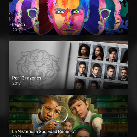
Legión
2017
Por 13 razones
2017
La Misteriosa Sociedad Benedict
2021