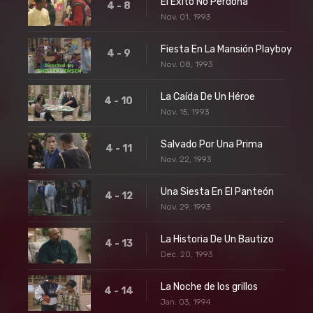
El Éxito No Perdona
4 - 8
Nov. 01, 1993
Fiesta En La Mansión Playboy
4 - 9
Nov. 08, 1993
La Caída De Un Héroe
4 - 10
Nov. 15, 1993
Salvado Por Una Prima
4 - 11
Nov. 22, 1993
Una Siesta En El Panteón
4 - 12
Nov. 29, 1993
La Historia De Un Bautizo
4 - 13
Dec. 20, 1993
La Noche de los grillos
4 - 14
Jan. 03, 1994