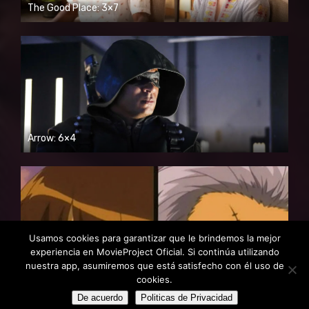
The Good Place: 3×7
Arrow: 6×4
HD720P
Usamos cookies para garantizar que le brindemos la mejor
experiencia en MovieProject Oficial. Si continúa utilizando
nuestra app, asumiremos que está satisfecho con él uso de
Gintama: 1×13
HD720P
cookies.
De acuerdo
Politicas de Privacidad