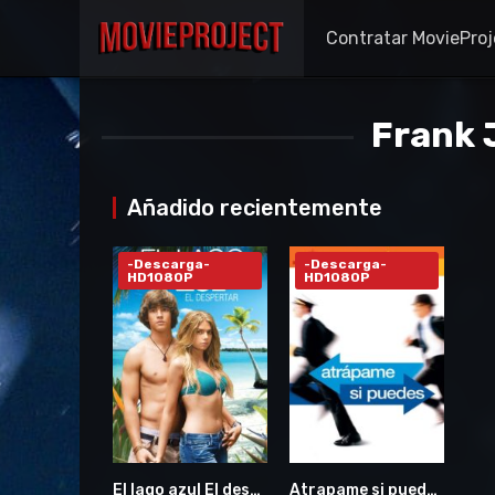
Contratar MovieProj
Frank 
Añadido recientemente
-Descarga-
-Descarga-
HD1080P
HD1080P
El lago azul El despertar 2012
Atrapame si puedes
5.3
8.1